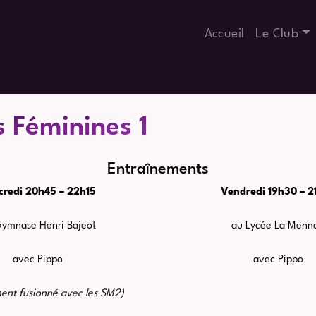
Accueil
Le Club
s Féminines 1
Entraînements
credi 20h45 – 22h15
Vendredi 19h30 – 2
ymnase Henri Bajeot
au Lycée La Menna
avec Pippo
avec Pippo
ent fusionné avec les SM2)