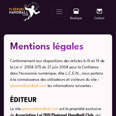
Skip
to
content
Boutique
Contact
Mentions légales
Conformément aux dispositions des articles 6-III et 19 de
la Loi n° 2004-575 du 21 juin 2004 pour la Confiance
dans l’économie numérique, dite L.C.E.N., nous portons
à la connaissance des utilisateurs et visiteurs du site :
ploermelhandball.com
les informations suivantes :
ÉDITEUR
Le site
ploermelhandball.com
est la propriété exclusive
de
Association Loi 1901
Ploërmel Handball Club
, qui