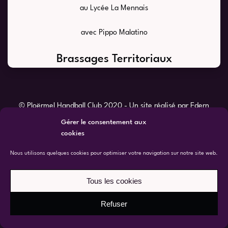
au Lycée La Mennais
avec Pippo Malatino
Brassages Territoriaux
© Ploërmel Handball Club 2020 - Un site réalisé par Edern
LV -
Mentions Légales
-
Politique de Cookies
-
Nous
Gérer le consentement aux
Contacter
cookies
Nous utilisons quelques cookies pour optimiser votre navigation sur notre site web.
Tous les cookies
Refuser