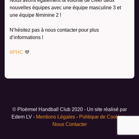
Nous avons également la volonté de créer deux
nouvelles équipes avec une équipe masculine 3 et
une équipe féminine 2 !
N’hésitez pas à nous contacter pour plus
d’informations !
#PHC
💜
© Ploërmel Handball Club 2020 - Un site réalisé par
Edern LV -
Mentions Légales
-
Politique de Cookies
-
Nous Contacter