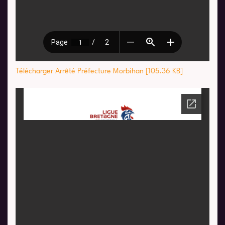
Télécharger Arrêté Préfecture Morbihan [105.36 KB]