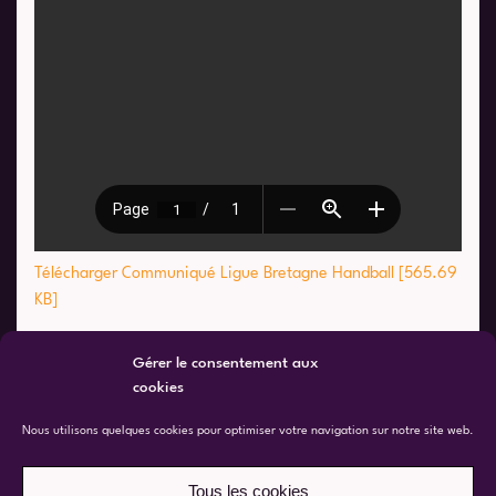
Télécharger Communiqué Ligue Bretagne Handball [565.69
KB]
Gérer le consentement aux
cookies
Nous utilisons quelques cookies pour optimiser votre navigation sur notre site web.
Tous les cookies