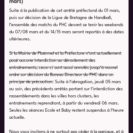
mars)
Suite à la publication de cet arrêté préfectoral du 01 mars,
puis sur décision de la Ligue de Bretagne de Handball,
l’ensemble des matchs du PHC devant se tenir les weekends
du 07/08 mars et du 14/15 mars seront reportés à des dates
ultérieures.
Si la Mairie de Ploërmel et la Préfecture n’ont actuellement
posé aucune interdiction au déroulement des
entraînements, ceux-ci sont aussi annulés jusqu’à nouvel
ordre sur décision du Bureau Directeur du PHC dans un
principe de précaution.
Suite à l’abrogation, jeudi 05 mars
au soir, des précédents arrêtés portant sur l’interdiction des
rassemblements dans les villes hors clusters, les
entraînements reprendront, à partir du vendredi 06 mars.
Seules les séances Ecole et Baby restent suspendus à l’heure
actuelle.
Nous vous invitons à ne surtout pas céder à la panique, et à